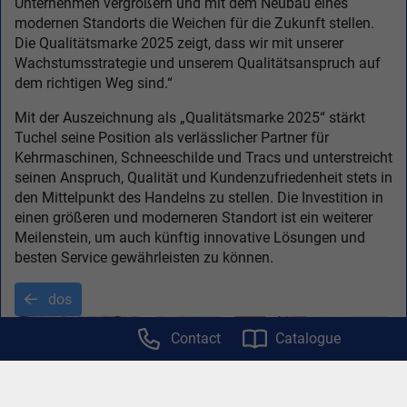
Unternehmen vergrößern und mit dem Neubau eines
modernen Standorts die Weichen für die Zukunft stellen.
Die Qualitätsmarke 2025 zeigt, dass wir mit unserer
Wachstumsstrategie und unserem Qualitätsanspruch auf
dem richtigen Weg sind.“
Mit der Auszeichnung als „Qualitätsmarke 2025“ stärkt
Tuchel seine Position als verlässlicher Partner für
Kehrmaschinen, Schneeschilde und Tracs und unterstreicht
seinen Anspruch, Qualität und Kundenzufriedenheit stets in
den Mittelpunkt des Handelns zu stellen. Die Investition in
einen größeren und moderneren Standort ist ein weiterer
Meilenstein, um auch künftig innovative Lösungen und
besten Service gewährleisten zu können.
dos
Contact
Catalogue