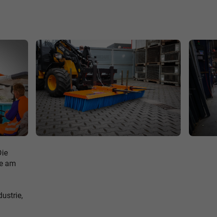
Die
e am
ustrie,