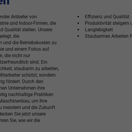
en
ender Anbieter von
Effizienz und Qualität
trie und Indoor-Firmen, die
Produktivität steigern
 Qualität stellen. Unsere
Langlebigkeit
elegt, die
Staubarmes Arbeiten f
n und die Betriebskosten zu
gie und einem Fokus auf
, die nicht nur
zerfreundlich sind. Ein
chkeit, staubarm zu arbeiten,
itarbeiter schützt, sondern
g fördert. Durch den
nnen Unternehmen ihre
eitig nachhaltige Praktiken
 Maschinenbau, um Ihre
u meistern und die Zukunft
decken Sie jetzt unsere
hren Sie, wie wir die