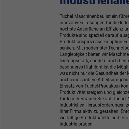
Industriehall
Tuchel Maschinenbau ist ein führ
innovativen Lösungen für die Indus
höchste Ansprüche an Effizienz und
Produkte sind speziell darauf ausg
Produktionsprozesse zu optimiere
senken. Mit modernster Technolo
Langlebigkeit bieten wir Maschinen
leistungsstark, sondern auch benut
besonderes Highlight ist die Mögli
was nicht nur die Gesundheit der M
auch eine saubere Arbeitsumgebun
Einsatz von Tuchel-Produkten kö
Produktivität steigern und gleichz
fördern. Vertrauen Sie auf Tuchel
industriellen Herausforderungen z
Ihrer Firma aktiv zu gestalten. Ent
vielfältige Produktpalette und erfa
Industrie prägen!