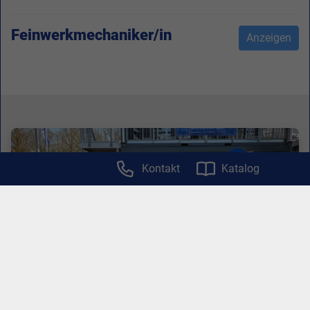
Feinwerkmechaniker/in
Anzeigen
Kontakt
Katalog
Initiative Bewerbung