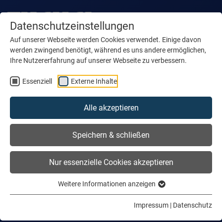
Datenschutzeinstellungen
Auf unserer Webseite werden Cookies verwendet. Einige davon
werden zwingend benötigt, während es uns andere ermöglichen,
Ihre Nutzererfahrung auf unserer Webseite zu verbessern.
Essenziell
Externe Inhalte
Tuchel Maschinenbau
Nous produisons
Alle akzeptieren
des réponses
Speichern & schließen
Nous le savons : votre réussite est aussi la nôtre.
Nur essenzielle Cookies akzeptieren
Grâce à des solutions innovantes, nous souhaitons vous
apporter des réponses à vos problèmes concrets.
Weitere Informationen anzeigen
Découvrir Tuchel
Impressum
|
Datenschutz