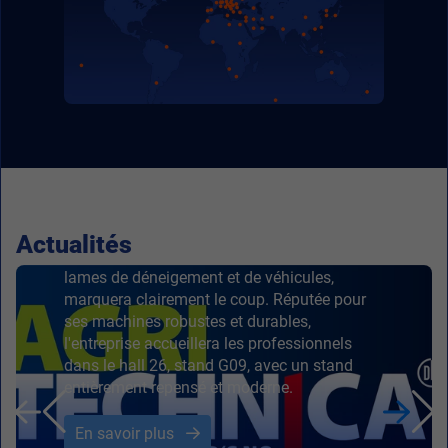
Tuchel présente un
nouveau design à
l'Agritechnica 2025
Lorsque le salon Agritechnica 2025 ouvrira
ses portes à Hanovre, la société Tuchel
Actualités
GmbH, fabricant allemand de balayeuses, de
lames de déneigement et de véhicules,
marquera clairement le coup. Réputée pour
ses machines robustes et durables,
l'entreprise accueillera les professionnels
dans le hall 26, stand G09, avec un stand
entièrement repensé et moderne.
En savoir plus