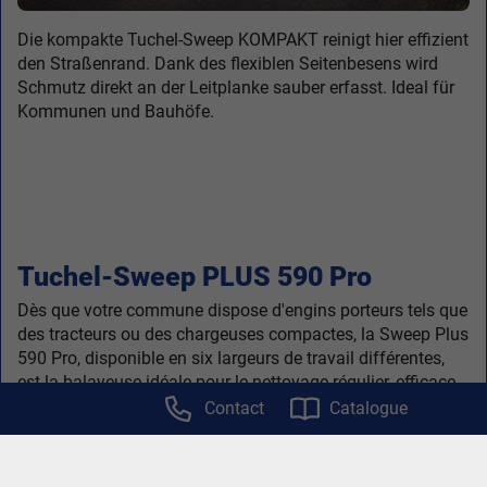
Die kompakte Tuchel-Sweep KOMPAKT reinigt hier effizient
den Straßenrand. Dank des flexiblen Seitenbesens wird
Schmutz direkt an der Leitplanke sauber erfasst. Ideal für
Kommunen und Bauhöfe.
Tuchel-Sweep PLUS 590 Pro
Dès que votre commune dispose d'engins porteurs tels que
des tracteurs ou des chargeuses compactes, la Sweep Plus
590 Pro, disponible en six largeurs de travail différentes,
est la balayeuse idéale pour le nettoyage régulier, efficace,
en profondeur et confortable des grandes surfaces et des
Contact
Catalogue
chemins, des cours d'école ou des places de votre
commune.